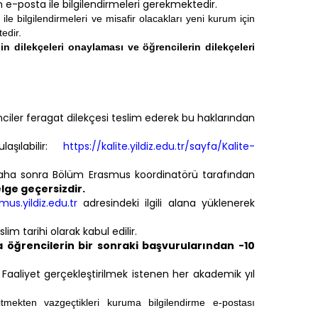
n e-posta ile bilgilendirmeleri gerekmektedir.
le bilgilendirmeleri ve misafir olacakları yeni kurum için
edir.
 dilekçeleri onaylaması ve öğrencilerin dilekçeleri
ciler feragat dilekçesi teslim ederek bu haklarından
şılabilir:
https://kalite.yildiz.edu.tr/sayfa/Kalite-
 daha sonra Bölüm Erasmus koordinatörü tarafından
ge geçersizdir.
us.yildiz.edu.tr
adresindeki ilgili alana yüklenerek
lim tarihi olarak kabul edilir.
 öğrencilerin bir sonraki başvurularından -10
. Faaliyet gerçekleştirilmek istenen her akademik yıl
tmekten vazgeçtikleri kuruma bilgilendirme e-postası