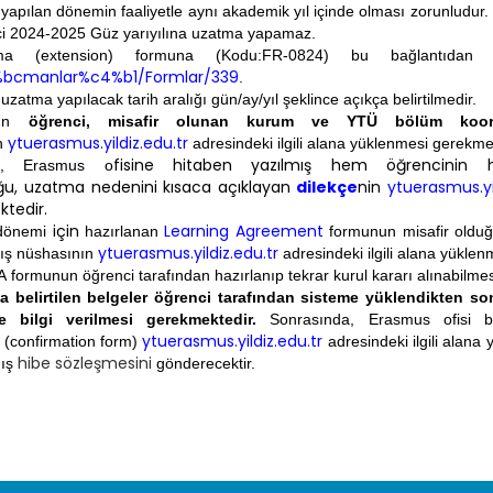
yapılan dönemin faaliyetle aynı akademik yıl içinde olması zorunludur.
ci 2024-2025 Güz yarıyılına uzatma yapamaz.
a (extension) formuna (Kodu:FR-0824) bu bağlantıdan ul
bcmanlar%c4%b1/Formlar/339
.
zatma yapılacak tarih aralığı gün/ay/yıl şeklince açıkça belirtilmedir.
mun
öğrenci, misafir olunan kurum ve YTÜ bölüm koord
ytuerasmus.yildiz.edu.tr
an
adresindeki ilgili alana yüklenmesi gerekme
fisine hitaben yazılmış hem öğrencinin
a, Erasmus o
ğu,
uzat
ma
nedenini kısaca açıklayan
dilekçe
nin
ytuerasmus.yil
tedir.
için
Learning Agreement
dönemi
hazırlanan
formunun misafir oldu
ytuerasmus.yildiz.edu.tr
ış nüshasının
adresindeki ilgili alana yükle
A
formunun öğrenci tarafından hazırlanıp tekrar kurul kararı alınabilme
da belirtilen belgeler öğrenci tarafından sisteme yüklendikten s
e bilgi verilmesi gerekmektedir.
Sonrasında, Erasmus ofisi 
ytuerasmus.yildiz.edu.tr
(confirmation form)
adresindeki ilgili alana
hibe sözleşmesini
mış
gönderecektir.