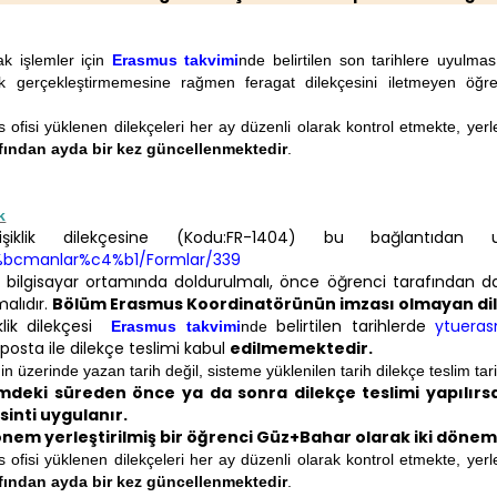
ak işlemler için
Erasmus takvimi
nde belirtilen son tarihlere uyulm
lik gerçekleştirmemesine rağmen feragat dilekçesini iletmeyen öğre
.
 ofisi yüklenen dilekçeleri her ay düzenli olarak kontrol etmekte, yerle
afından
ayda bir kez güncellenmektedir
.
k
işiklik dilekçesine (Kodu:FR-1404) bu bağlantıdan ul
bcmanlar%c4%b1/Formlar/339
e bilgisayar ortamında doldurulmalı, önce öğrenci tarafından
alıdır.
Bölüm Erasmus Koordinatörünün imzası olmayan dile
klik dilekçesi
belirtilen tarihlerde
ytuerasm
Erasmus takvimi
nde
posta ile dilekçe teslimi kabul
edilmemektedir.
in üzerinde yazan tarih değil, sisteme yüklenilen tarih dilekçe teslim tari
mdeki süreden önce ya da sonra dilekçe teslimi yapılırsa
inti uygulanır.
nem yerleştirilmiş bir öğrenci Güz+Bahar olarak iki döne
 ofisi yüklenen dilekçeleri her ay düzenli olarak kontrol etmekte, yerle
afından
ayda bir kez güncellenmektedir
.