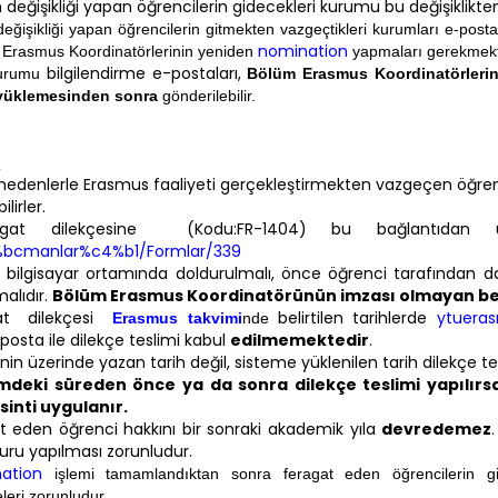
değişikliği yapan öğrencilerin gidecekleri kurumu bu değişiklikte
eğişikliği yapan öğrencilerin gitmekten vazgeçtikleri kurumları e-posta i
nomination
Erasmus Koordinatörlerinin yeniden
yapmaları
gerekmekt
bilgilendirme e-postaları,
kurumu
Bölüm Erasmus Koordinatörlerinin
 yüklemesinden sonra
gönderilebilir.
t
i nedenlerle Erasmus faaliyeti gerçekleştirmekten vazgeçen öğren
lirler.
gat dilekçesine (Kodu:FR-1404) bu bağlantıdan ula
bcmanlar%c4%b1/Formlar/339
e bilgisayar ortamında doldurulmalı, önce öğrenci tarafından
alıdır.
Bölüm Erasmus Koordinatörünün imzası olmayan bel
at
dilekçesi
belirtilen
tarihlerde
ytuerasm
Erasmus takvimi
nde
E-posta ile dilekçe teslimi kabul
edilmemektedir
.
nin üzerinde yazan tarih değil, sisteme yüklenilen tarih dilekçe tes
mdeki süreden önce ya da sonra dilekçe teslimi yapılırsa
inti uygulanır.
t eden öğrenci hakkını bir sonraki akademik yıla
devredemez
vuru yapılması zorunludur.
ation
işlemi tamamlandıktan sonra feragat eden öğrencilerin gi
eri zorunludur.