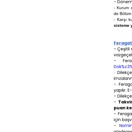
- Dönem 
- Kurum d
de
Bölüm 
- Karşı 
sisteme
Feraga
- Çeşitl
vazgeçebi
- Fera
Dok%c3%
Dilekç
-
imzalanm
- Ferag
yapılır. 
- Dilekçe
-
Takvi
puan kes
-
Feraga
için baş
-
Nomin
göndermel