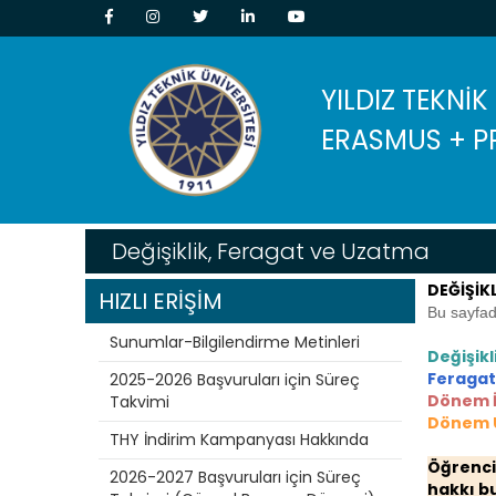
YILDIZ TEKNİK
ERASMUS + P
Değişiklik, Feragat ve Uzatma
DEĞİŞİK
HIZLI ERİŞİM
Bu sayfada
Sunumlar-Bilgilendirme Metinleri
Değişikl
Feragat
2025-2026 Başvuruları için Süreç
Dönem İ
Takvimi
Dönem 
THY İndirim Kampanyası Hakkında
Öğrenci
2026-2027 Başvuruları için Süreç
hakkı b