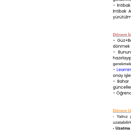
- İntiba
İntibak 
yürütülme
Dönem İp
- Güz+Ba
dönmek i
- Bunun 
hazırlay
gerekmekt
-
Learni
onay işl
- Bahar 
güncellen
- Öğrenc
Dönem U
- Yalnız 
uzatabilirl
- Uzatma 