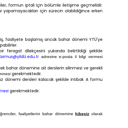
r, formun iptali için bölümle iletişime geçmelidir.
i yapamayacakları için sürecin olabildiğince erken
lmiş, faaliyete başlamış ancak bahar dönemi YTÜ'ye
bilirler.
feragat dilekçesini yukarıda belirtildiği şekilde
asmus@yildiz.edu.tr
adresine e-posta il bilgi vermesi
k bahar dönemine ait derslerin silinmesi ve gerekli
gerekmektedir.
lenmesi
z dönemi dersleri kalacak şekilde intibak A formu
tmesi
gerekmektedir.
ğrenciler, faaliyetlerini bahar dönemine
hibesiz
olarak