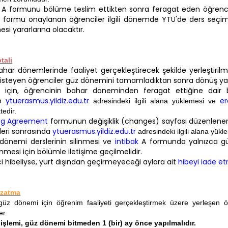
k A formunu bölüme teslim ettikten sonra feragat eden öğrencile
A formu onaylanan öğrenciler ilgili dönemde YTÜ'de ders seçim
si yararlarına olacaktır.
tali
har dönemlerinde faaliyet gerçekleştirecek şekilde yerleştiri
steyen öğrenciler güz dönemini tamamladıktan sonra dönüş yapa
için, öğrencinin bahar döneminden feragat ettiğine dair bir 
ıp
ytuerasmus.yildiz.edu.tr
er
adresindeki ilgili alana yüklemesi ve
edir.
ng Agreement
formunun değişiklik (changes) sayfası düzenlenere
eleri sonrasında
ytuerasmus.yildiz.edu.tr
adresindeki ilgili alana yük
dönemi derslerinin silinmesi ve
intibak
A formunda yalnızca gü
mesi için bölümle iletişime geçilmelidir.
i hibeliyse, yurt dışından geçirmeyeceği aylara ait
hibeyi iade e
zatma
güz dönemi için öğrenim faaliyeti gerçekleştirmek üzere yerleşen ö
er.
işlemi, güz dönemi bitmeden 1 (bir) ay önce yapılmalıdır.