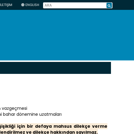
İLETİŞİM
ENGLISH
en vazgeçmesi
rini bahar dönemine uzatmaları
işikliği için bir defaya mahsus dilekçe verme
endirilmez ve dilekçe hakkından sayılmaz.