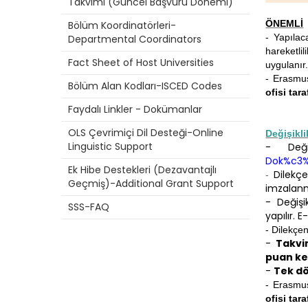
Takvimi (Güncel Başvuru Dönemi)
ÖNEMLİ
Bölüm Koordinatörleri-
- Yapılac
Departmental Coordinators
hareketli
Fact Sheet of Host Universities
uygulanır
- Erasmus
Bölüm Alan Kodları-ISCED Codes
ofisi tar
Faydalı Linkler - Dokümanlar
OLS Çevrimiçi Dil Desteği-Online
Değişikli
Linguistic Support
-
Değ
Dok%c3%
Ek Hibe Destekleri (Dezavantajlı
Dilekç
-
Geçmiş)-Additional Grant Support
imzalanm
- Değişi
SSS-FAQ
yapılır.
E-
- Dilekçen
-
Takvi
puan kes
-
Tek dö
- Erasmus
ofisi tar