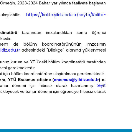
 Örneğin, 2023-2024 Bahar yarıyılında faaliyete başlayan
https://kalite.yildiz.edu.tr/sayfa/Kalite-
aşılabilir:
inatörü
tarafından imzalandıktan sonra öğrenci
ktedir.
 hem de bölüm koordinatörününün imzasının
diz.edu.tr
adresindeki "Dilekçe" alanına yüklenmesi
ğunuz kurum ve YTÜ'deki bölüm koordinatörü tarafından
nmesi gerekmektedir.
için
si
bölüm koordinatörüne ulaştırılması
gerekmektedir.
onra, YTÜ Erasmus ofisine (
erasmus@yildiz.edu.tr
) e-
teyit
bahar dönemi için hibesiz olarak hazırlanmış
 yükleyecek ve bahar dönemi için öğrenciye hibesiz olarak