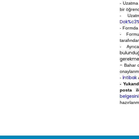
- Uzatma 
bir öğren
- Uzatm
Dok%c3%
- Formda u
- For
tarafınd
- Ayrıc
bulundu
gerekmek
-
Bahar 
onaylanm
İntibak
-
- Yukarı
posta il
belgesini
hazırlan