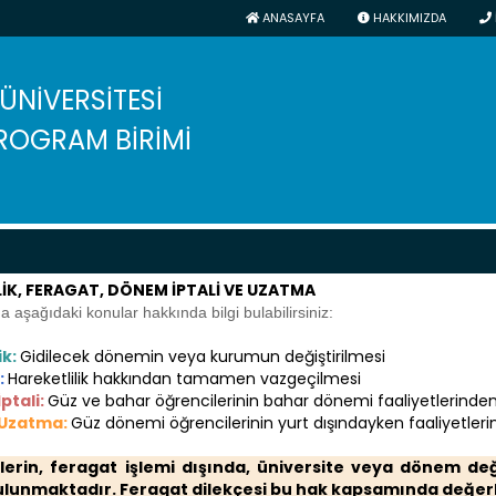
ANASAYFA
HAKKIMIZDA
 ÜNİVERSİTESİ
ROGRAM BİRİMİ
LİK, FERAGAT, DÖNEM İPTALİ VE UZATMA
 aşağıdaki konular hakkında bilgi bulabilirsiniz:
ik:
Gidilecek dönemin veya kurumun değiştirilmesi
:
Hareketlilik hakkından tamamen vazgeçilmesi
ptali:
Güz ve bahar öğrencilerinin bahar dönemi faaliyetlerind
Uzatma:
Güz dönemi öğrencilerinin yurt dışındayken faaliyetle
lerin, feragat işlemi dışında, üniversite veya dönem değ
ulunmaktadır. Feragat dilekçesi bu hak kapsamında değerl