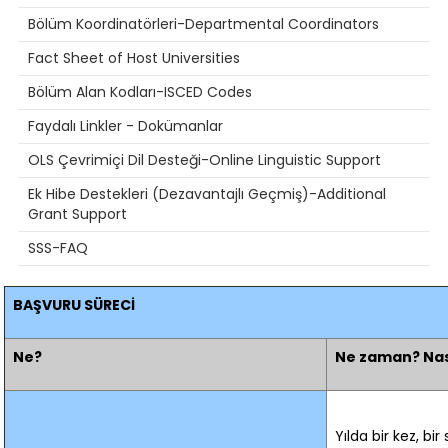
Bölüm Koordinatörleri-Departmental Coordinators
Fact Sheet of Host Universities
Bölüm Alan Kodları-ISCED Codes
Faydalı Linkler - Dokümanlar
OLS Çevrimiçi Dil Desteği-Online Linguistic Support
Ek Hibe Destekleri (Dezavantajlı Geçmiş)-Additional
Grant Support
SSS-FAQ
BAŞVURU SÜRECİ
Ne?
Ne zaman? Nas
Yılda bir kez, bi