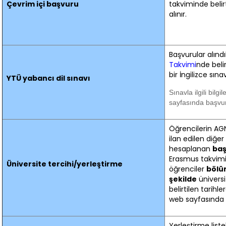
Çevrim içi başvuru
takviminde belir
alınır.
Başvurular alınd
Takvimi
nde
beli
bir İngilizce sına
YTÜ yabancı dil sınavı
Sınavla ilgili bil
sayfasında başvuru
Öğrencilerin AG
ilan edilen diğe
hesaplanan
baş
Erasmus takvimin
Üniversite tercihi/yerleştirme
öğrenciler
bölüm
şekilde
üniversi
belirtilen tarihl
web sayfasında il
Yerleştirme liste