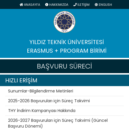
ANASAYFA
HAKKIMIZDA
İLETİŞİM
ENGLISH
YILDIZ TEKNİK ÜNİVERSİTESİ
ERASMUS + PROGRAM BİRİMİ
BAŞVURU SÜRECİ
HIZLI ERİŞİM
Sunumlar-Bilgilendirme Metinleri
2025-2026 Başvuruları için Süreç Takvimi
THY İndirim Kampanyası Hakkında
2026-2027 Başvuruları için Süreç Takvimi (Güncel
Başvuru Dönemi)