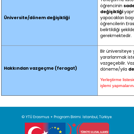
öğrencinin
sade
değişikliği
yapma
Üniversite/dönem değişikliği
yapacakları baş
öğrencilerin Era
belirtildiği şeki
gerekmektedir.
Bir üniversiteye 
yararlanmak ist
vazgeçebilir. Va
Hakkından vazgeçme (feragat)
döneme/yıla
de
Yerleştirme listes
işlemi yapmaların
© YTÜ Erasmus + Program Birimi. İstanbul, Türkiye.