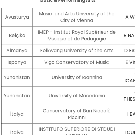
Music & Performing Arts
Music and Arts University of the
Avusturya
A W
City of Vienna
IMEP - Institut Royal Supérieur de
Belçika
B N
Musique et de Pédagogie
Almanya
Folkwang University of the Arts
D E
İspanya
Vigo Conservatory of Music
E V
Yunanistan
University of Ioannina
IOA
Yunanistan
University of Macedonia
THE
Conservatory of Bari Niccolò
İtalya
I B
Piccinni
INSTITUTO SUPERIORE DI STDUDI
İtalya
I C