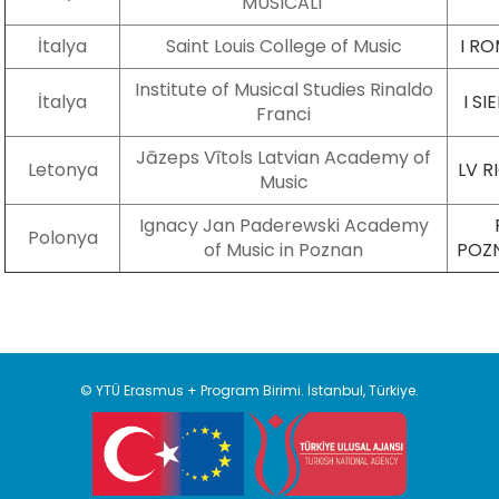
MUSICALI
İtalya
Saint Louis College of Music
I R
Institute of Musical Studies Rinaldo
İtalya
I S
Franci
Jāzeps Vītols Latvian Academy of
Letonya
LV 
Music
Ignacy Jan Paderewski Academy
Polonya
of Music in Poznan
POZ
© YTÜ Erasmus + Program Birimi. İstanbul, Türkiye.