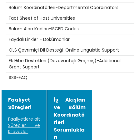
Bölüm Koordinatörleri-Departmental Coordinators
Fact Sheet of Host Universities
Bölüm Alan Kodları-ISCED Codes
Faydalı Linkler - Dokümanlar
OLS Çevrimiçi Dil Desteği-Online Linguistic Support
Ek Hibe Destekleri (Dezavantajlı Geçmiş)-Additional
Grant Support
SSS-FAQ
Faaliyet
İş Akışları
Süreçleri
ve Bölüm
Koordinatö
Faaliyetlere ait
rleri
Süreçler ve
Sorumlukla
Kılavuzlar
rı