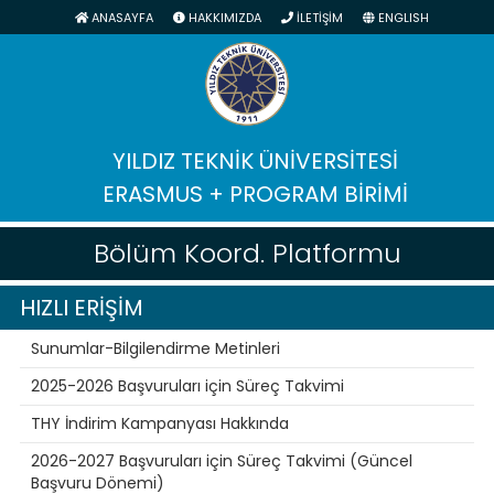
ANASAYFA
HAKKIMIZDA
İLETİŞİM
ENGLISH
YILDIZ TEKNİK ÜNİVERSİTESİ
ERASMUS + PROGRAM BİRİMİ
Bölüm Koord. Platformu
HIZLI ERİŞİM
Sunumlar-Bilgilendirme Metinleri
2025-2026 Başvuruları için Süreç Takvimi
THY İndirim Kampanyası Hakkında
2026-2027 Başvuruları için Süreç Takvimi (Güncel
Başvuru Dönemi)