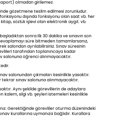
asaport) olmadan girilemez.
alinde gözetmene teslim edilmesi zorunludur.
t fonksiyonu dışında fonksiyonu olan saat vb. her
kitap, sözlük işlevi olan elektronik aygıt. vb.
başladıktan sonra ilk 30 dakika ve sınavın son
r. Cevaplamayı süre bitmeden tamamlarsanız,
ek salondan ayrılabilirsiniz. Sınav süresinin
örevlileri tarafından toplanıncaya kadar
v salonuna öğrenci alınmayacaktır.
edir.
sınav salonundan çıkmaları kesinlikle yasaktır.
y tekrar sınav salonuna alınmayacaktır.
ktır. Aynı şekilde görevlilerin de adaylara
kalem, silgi vb. şeyleri istemeleri kesinlikle
sınız. Gerektiğinde görevliler oturma düzenindeki
 sınav kurallarına uymanıza bağlıdır. Kurallara