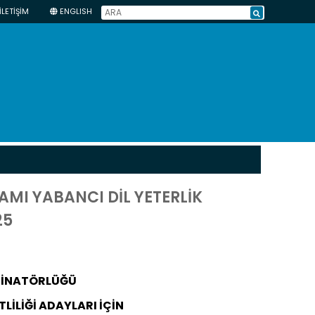
İLETİŞİM
ENGLISH
MI YABANCI DİL YETERLİK
25
RDİNATÖRLÜĞÜ
İLİĞİ ADAYLARI İÇİN