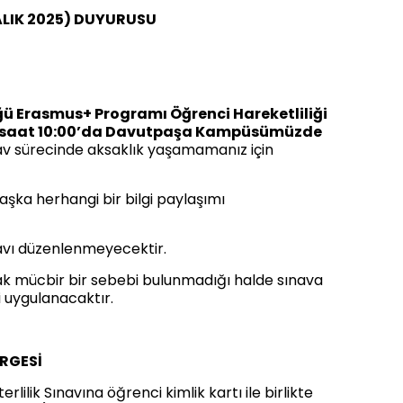
RALIK 2025) DUYURUSU
lüğü Erasmus+ Programı Öğrenci Hareketliliği
günü saat 10:00’da Davutpaşa Kampüsümüzde
ınav sürecinde aksaklık yaşamamanız için
 başka herhangi bir bilgi paylaşımı
avı düzenlenmeyecektir.
ak mücbir bir sebebi bulunmadığı halde sınava
 uygulanacaktır.
RGESİ
rlilik Sınavına öğrenci kimlik kartı ile birlikte