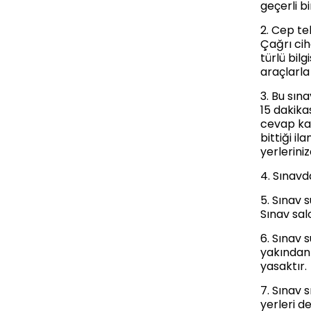
geçerli b
2. Cep te
Çağrı cih
türlü bilg
araçlarla
3. Bu sın
15 dakika
cevap kağ
bittiği i
yerleriniz
4. Sınavd
5. Sınav 
Sınav sal
6. Sınav 
yakından 
yasaktır.
7. Sınav 
yerleri d