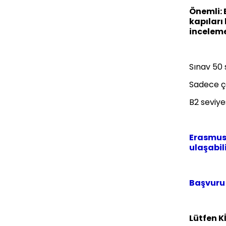
Önemli:
kapıları
inceleme
Sınav 50 
Sadece ç
B2 seviyes
Erasmus+
ulaşabili
Başvuru 
Lütfen K