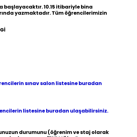
da başlayacaktır. 10.15 itibariyle bina
larında yazmaktadır. Tüm öğrencilerimizin
Gİ
encilerin s
ınav salon listesine buradan
ncilerin listesine buradan ulaşabilirsiniz.
unuzun durumunu (öğrenim ve staj olarak