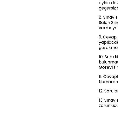
aykırı da
geçersiz 
8. Sınav 
Salon Sın
vermeye k
9. Cevap 
yapılacak
gerekmekt
10. Soru 
bulunmadı
Görevlisi
11. Cevap
Numaranız
12. Sorul
13. Sınav
zorunludu