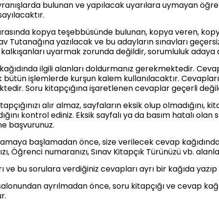
vranışlarda bulunan ve yapılacak uyarılara uymayan öğre
sayılacaktır.
sırasında kopya teşebbüsünde bulunan, kopya veren, kopya 
av Tutanağına yazılacak ve bu adayların sınavları geçers
alkışanları uyarmak zorunda değildir, sorumluluk adaya ai
kağıdında ilgili alanları doldurmanız gerekmektedir. Ceva
 bütün işlemlerde kurşun kalem kullanılacaktır. Cevaplar
edir. Soru kitapçığına işaretlenen cevaplar geçerli değild
kitapçığınızı alır almaz, sayfaların eksik olup olmadığını, 
ğını kontrol ediniz. Eksik sayfalı ya da basım hatalı olan s
ne başvurunuz.
lamaya başlamadan önce, size verilecek cevap kağıdında ilgil
ı, Öğrenci numaranızı, Sınav Kitapçık Türünüzü vb. alanla
arı ve bu sorulara verdiğiniz cevapları ayrı bir kağıda yazıp
 salonundan ayrılmadan önce, soru kitapçığı ve cevap kağıd
r.