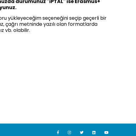
unuzda durumunuz ''iPTAL'' ise Erasmus+
uyunuz.
oru yükleyeceğim seçeneğini seçip geçerli bir
z, çağrı metninde yazılı olan formatlarda
vb. olabilir.