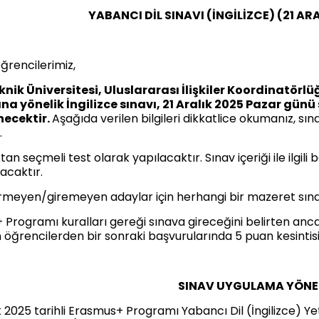
YABANCI DİL SINAVI (İNGİLİZCE) (21 A
ğrencilerimiz,
eknik Üniversitesi, Uluslararası İlişkiler Koordinatör
na yönelik İngilizce sınavı, 21 Aralık 2025 Pazar 
ecektir.
Aşağıda verilen bilgileri dikkatlice okumanız, s
.
an seçmeli test olarak yapılacaktır. Sınav içeriği ile ilgili
acaktır.
irmeyen/giremeyen adaylar için herhangi bir mazeret sın
Programı kuralları gereği sınava gireceğini belirten anc
öğrencilerden bir sonraki başvurularında 5 puan kesintisi
SINAV UYGULAMA YÖNE
ık 2025 tarihli Erasmus+ Programı Yabancı Dil (İngilizce) Yete