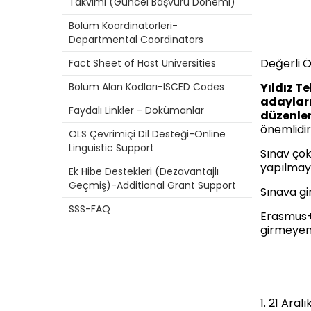
Takvimi (Güncel Başvuru Dönemi)
Bölüm Koordinatörleri-
Departmental Coordinators
Değerli Ö
Fact Sheet of Host Universities
Bölüm Alan Kodları-ISCED Codes
Yıldız T
adayları
Faydalı Linkler - Dokümanlar
düzenlen
önemlidir
OLS Çevrimiçi Dil Desteği-Online
Linguistic Support
Sınav çokt
yapılmay
Ek Hibe Destekleri (Dezavantajlı
Geçmiş)-Additional Grant Support
Sınava g
SSS-FAQ
Erasmus+ 
girmeyen 
1. 21 Aral