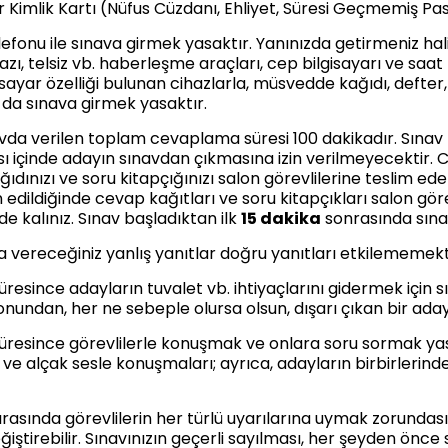
ir Kimlik Kartı (Nüfus Cüzdanı, Ehliyet, Süresi Geçmemiş P
lefonu ile sınava girmek yasaktır. Yanınızda getirmeniz h
azı, telsiz vb. haberleşme araçları, cep bilgisayarı ve saa
isayar özelliği bulunan cihazlarla, müsvedde kağıdı, defter, 
 da sınava girmek yasaktır.
avda verilen toplam cevaplama süresi 100 dakikadır. Sınav 
sı içinde adayın sınavdan çıkmasına izin verilmeyecekti
ıdınızı ve soru kitapçığınızı salon görevlilerine teslim eder
lan edildiğinde cevap kağıtları ve soru kitapçıkları salon g
de kalınız. Sınav başladıktan ilk
15 dakika
sonrasında sına
a vereceğiniz yanlış yanıtlar doğru yanıtları etkilememekt
süresince adayların tuvalet vb. ihtiyaçlarını gidermek için 
onundan, her ne sebeple olursa olsun, dışarı çıkan bir ada
süresince görevlilerle konuşmak ve onlara soru sormak yasa
ve alçak sesle konuşmaları; ayrıca, adayların birbirlerinden 
sırasında görevlilerin her türlü uyarılarına uymak zorunda
eğiştirebilir. Sınavınızın geçerli sayılması, her şeyden önce