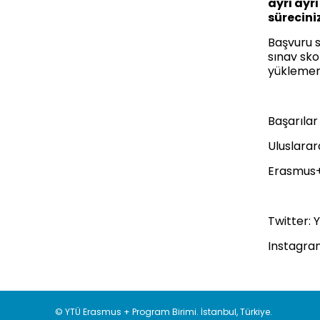
ayrı ayr
sürecini
Başvuru s
sınav sko
yüklememi
Başarılar 
Uluslarara
Erasmus+
Twitter:
Y
Instagra
© YTÜ Erasmus + Program Birimi. İstanbul, Türkiye.