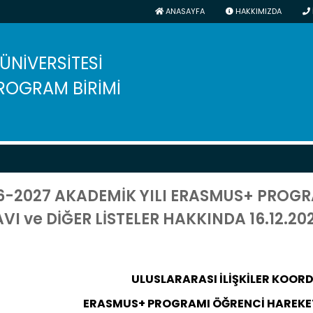
ANASAYFA
HAKKIMIZDA
 ÜNİVERSİTESİ
ROGRAM BİRİMİ
6-2027 AKADEMİK YILI ERASMUS+ PROGRA
VI ve DİĞER LİSTELER HAKKINDA 16.12.20
ULUSLARARASI İLİŞKİLER KOO
ERASMUS+ PROGRAMI ÖĞRENCİ HAREKETL