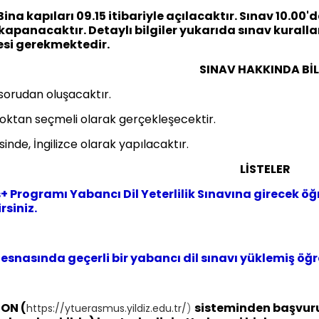
Bina kapıları 09.15 itibariyle açılacaktır. Sınav 10.00'
 kapanacaktır. Detaylı bilgiler yukarıda sınav kural
si gerekmektedir.
SINAV HAKKINDA BİL
sorudan oluşacaktır.
oktan seçmeli olarak gerçekleşecektir.
inde, İngilizce olarak yapılacaktır.
LİSTELER
 Programı Yabancı Dil Yeterlilik Sınavına girecek öğr
rsiniz.
esnasında geçerli bir yabancı dil sınavı yüklemiş öğre
İON (
sisteminden başvur
https://ytuerasmus.yildiz.edu.tr/
)