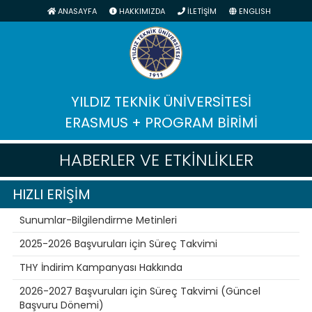
ANASAYFA
HAKKIMIZDA
İLETİŞİM
ENGLISH
YILDIZ TEKNİK ÜNİVERSİTESİ
ERASMUS + PROGRAM BİRİMİ
HABERLER VE ETKİNLİKLER
HIZLI ERİŞİM
Sunumlar-Bilgilendirme Metinleri
2025-2026 Başvuruları için Süreç Takvimi
THY İndirim Kampanyası Hakkında
2026-2027 Başvuruları için Süreç Takvimi (Güncel
Başvuru Dönemi)