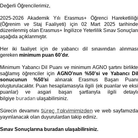
Değerli Öğrencilerimiz,
2025-2026 Akademik Yılı Erasmus+ Öğrenci Hareketliliği
(Öğrenim ve Staj Faaliyeti) için 02 Mart 2025 tarihinde
düzenlenmiş olan Erasmus+ İngilizce Yeterlilik Sınav Sonuçları
aşağıda açıklanmıştır.
Her iki faaliyet için de yabancı dil sınavından alınması
gereken
minimum puan 60’dır.
Minimum Yabancı Dil Puanı ve minimum AGNO şartını birlikte
sağlamış öğrenciler için
AGNO’nun %50'si ve Yabancı Di
sonucunun %50’si
alınarak Erasmus Başarı Puan
oluşturulacaktır.
Puan hesaplamasıyla ilgili (ek puanlar ve eks
puanlar) ve asgari başarı şartlarıyla ilgili detaylı
buradan
bilgiye
ulaşabilirsiniz.
Süreç Takvimimizden
Sürecin devamını
ve web sayfamızda
yayınlanacak olan duyurulardan takip ediniz.
Sınav Sonuçlarına buradan ulaşabilirsiniz.