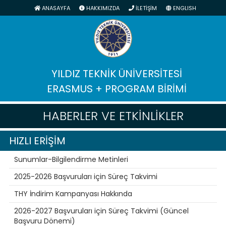
ANASAYFA
HAKKIMIZDA
İLETİŞİM
ENGLISH
YILDIZ TEKNİK ÜNİVERSİTESİ
ERASMUS + PROGRAM BİRİMİ
HABERLER VE ETKİNLİKLER
HIZLI ERİŞİM
Sunumlar-Bilgilendirme Metinleri
2025-2026 Başvuruları için Süreç Takvimi
THY İndirim Kampanyası Hakkında
2026-2027 Başvuruları için Süreç Takvimi (Güncel
Başvuru Dönemi)