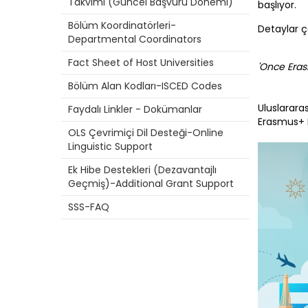
Takvimi (Güncel Başvuru Dönemi)
başlıyor.
Bölüm Koordinatörleri-
Detaylar ç
Departmental Coordinators
Fact Sheet of Host Universities
'Once Eras
Bölüm Alan Kodları-ISCED Codes
Uluslararas
Faydalı Linkler - Dokümanlar
Erasmus+ P
OLS Çevrimiçi Dil Desteği-Online
Linguistic Support
Ek Hibe Destekleri (Dezavantajlı
Geçmiş)-Additional Grant Support
SSS-FAQ