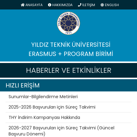
ANASAYFA
HAKKIMIZDA
İLETİŞİM
ENGLISH
YILDIZ TEKNİK ÜNİVERSİTESİ
ERASMUS + PROGRAM BİRİMİ
HABERLER VE ETKİNLİKLER
HIZLI ERİŞİM
Sunumlar-Bilgilendirme Metinleri
2025-2026 Başvuruları için Süreç Takvimi
THY İndirim Kampanyası Hakkında
2026-2027 Başvuruları için Süreç Takvimi (Güncel
Başvuru Dönemi)