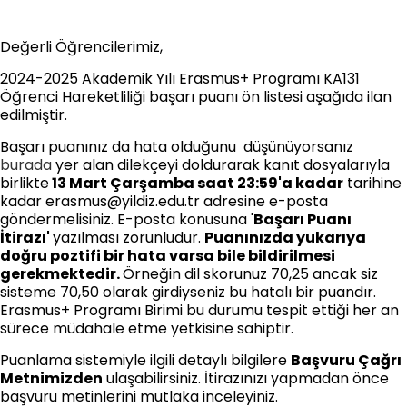
Değerli Öğrencilerimiz,
2024-2025 Akademik Yılı Erasmus+ Programı KA131
Öğrenci Hareketliliği başarı puanı ön listesi aşağıda ilan
edilmiştir.
Başarı puanınız da hata olduğunu düşünüyorsanız
burada
yer alan dilekçeyi doldurarak kanıt dosyalarıyla
birlikte
13 Mart Çarşamba saat 23:59'a kadar
tarihine
kadar erasmus@yildiz.edu.tr adresine e-posta
göndermelisiniz. E-posta konusuna '
Başarı Puanı
İtirazı'
yazılması zorunludur.
Puanınızda yukarıya
doğru poztifi bir hata varsa bile bildirilmesi
gerekmektedir.
Örneğin dil skorunuz 70,25 ancak siz
sisteme 70,50 olarak girdiyseniz bu hatalı bir puandır.
Erasmus+ Programı Birimi bu durumu tespit ettiği her an
sürece müdahale etme yetkisine sahiptir.
Puanlama sistemiyle ilgili detaylı bilgilere
Başvuru Çağrı
Metnimizden
ulaşabilirsiniz.
İtirazınızı yapmadan önce
başvuru metinlerini mutlaka inceleyiniz.