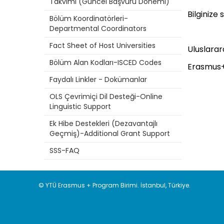
Takvimi (Güncel Başvuru Dönemi)
Bilginize 
Bölüm Koordinatörleri-
Departmental Coordinators
Fact Sheet of Host Universities
Uluslarara
Bölüm Alan Kodları-ISCED Codes
Erasmus+
Faydalı Linkler - Dokümanlar
OLS Çevrimiçi Dil Desteği-Online
Linguistic Support
Ek Hibe Destekleri (Dezavantajlı
Geçmiş)-Additional Grant Support
SSS-FAQ
© YTÜ Erasmus + Program Birimi. İstanbul, Türkiye.