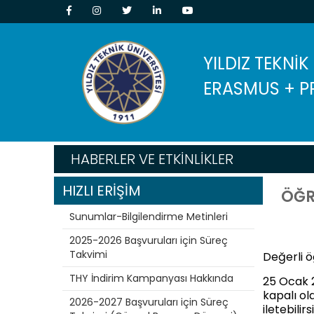
YILDIZ TEKNİK
ERASMUS + P
HABERLER VE ETKİNLİKLER
HIZLI ERİŞİM
ÖĞR
Sunumlar-Bilgilendirme Metinleri
2025-2026 Başvuruları için Süreç
Takvimi
Değerli ö
THY İndirim Kampanyası Hakkında
25 Ocak 2
kapalı ol
2026-2027 Başvuruları için Süreç
iletebilirsi