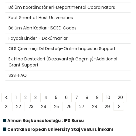
Bölüm Koordinatörleri-Departmental Coordinators
Fact Sheet of Host Universities
Bölüm Alan Kodları-ISCED Codes
Faydalı Linkler - Dokümanlar
OLS Çevrimiçi Dil Desteği-Online Linguistic Support
Ek Hibe Destekleri (Dezavantajlı Geçmiş)-Additional
Grant Support
SSS-FAQ
1
2
3
4
5
6
7
8
9
10
20
21
22
23
24
25
26
27
28
29
Alman Başkonsolosluğu : IPS Bursu
Central European University Staj ve Burs İmkanı