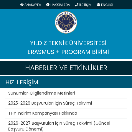
ANASAYFA
HAKKIMIZDA
İLETİŞİM
ENGLISH
YILDIZ TEKNİK ÜNİVERSİTESİ
ERASMUS + PROGRAM BİRİMİ
HABERLER VE ETKİNLİKLER
HIZLI ERİŞİM
Sunumlar-Bilgilendirme Metinleri
2025-2026 Başvuruları için Süreç Takvimi
THY İndirim Kampanyası Hakkında
2026-2027 Başvuruları için Süreç Takvimi (Güncel
Başvuru Dönemi)