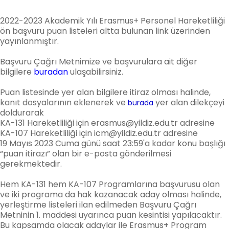
2022-2023 Akademik Yılı Erasmus+ Personel Hareketliliği
ön başvuru puan listeleri altta bulunan link üzerinden
yayınlanmıştır.
Başvuru Çağrı Metnimize ve başvurulara ait diğer
bilgilere
buradan
ulaşabilirsiniz.
Puan listesinde yer alan bilgilere itiraz olması halinde,
kanıt dosyalarının eklenerek ve
yer alan dilekçeyi
burada
doldurarak
KA-131 Hareketliliği için erasmus@yildiz.edu.tr adresine
KA-107 Hareketliliği için icm@yildiz.edu.tr adresine
19 Mayıs 2023 Cuma günü saat 23:59'a kadar konu başlığı
“puan itirazı” olan bir e-posta gönderilmesi
gerekmektedir.
Hem KA-131 hem KA-107 Programlarına başvurusu olan
ve iki programa da hak kazanacak aday olması halinde,
yerleştirme listeleri ilan edilmeden Başvuru Çağrı
Metninin 1. maddesi uyarınca puan kesintisi yapılacaktır.
Bu kapsamda olacak adaylar ile Erasmus+ Program