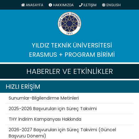
ANASAYFA
HAKKIMIZDA
İLETİŞİM
ENGLISH
YILDIZ TEKNİK ÜNİVERSİTESİ
ERASMUS + PROGRAM BİRİMİ
HABERLER VE ETKİNLİKLER
HIZLI ERİŞİM
Sunumlar-Bilgilendirme Metinleri
2025-2026 Başvuruları için Süreç Takvimi
THY İndirim Kampanyası Hakkında
2026-2027 Başvuruları için Süreç Takvimi (Güncel
Başvuru Dönemi)